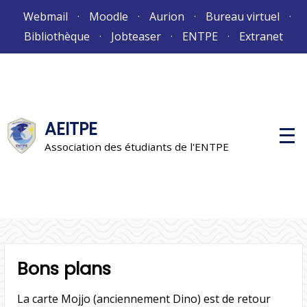
Aller
Webmail
Moodle
Aurion
Bureau virtuel
au
Bibliothèque
Jobteaser
ENTPE
Extranet
contenu
AEITPE
M
e
Association des étudiants de l'ENTPE
n
u
p
r
i
n
c
i
p
a
Bons plans
l
La carte Mojjo (anciennement Dino) est de retour