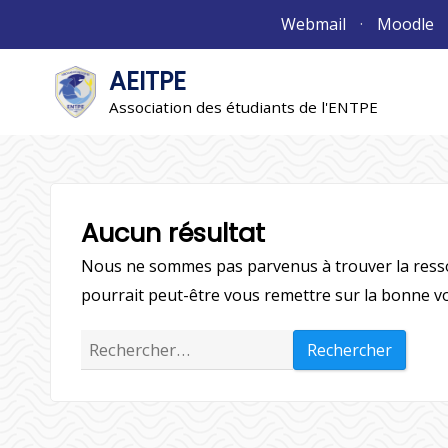
Aller
Webmail
Moodle
au
contenu
AEITPE
"L'association"
L'association
Association des étudiants de l'ENTPE
Aucun résultat
Nous ne sommes pas parvenus à trouver la ress
pourrait peut-être vous remettre sur la bonne vo
Rechercher :