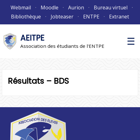
Aller
Webmail
Moodle
Aurion
Bureau virtuel
au
Bibliothèque
Jobteaser
ENTPE
Extranet
contenu
AEITPE
M
e
Association des étudiants de l'ENTPE
n
u
p
r
i
n
Résultats – BDS
c
i
p
a
l