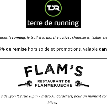
 dans le
running
, le
trail
et la
marche active
: chaussures, textile, él
0%
de remise
hors solde et promotions, valable
dan
’s de Lyon (12 rue Tupin – métro A : Cordeliers) pour un moment c
bières…