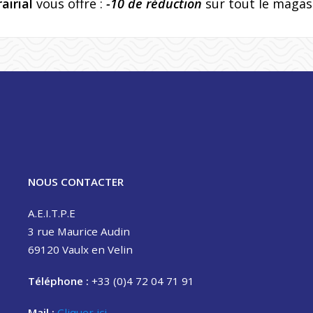
rairial
vous offre :
-10 de réduction
sur tout le magas
NOUS CONTACTER
A.E.I.T.P.E
3 rue Maurice Audin
69120 Vaulx en Velin
Téléphone :
+33 (0)4 72 04 71 91
Mail :
Cliquer ici