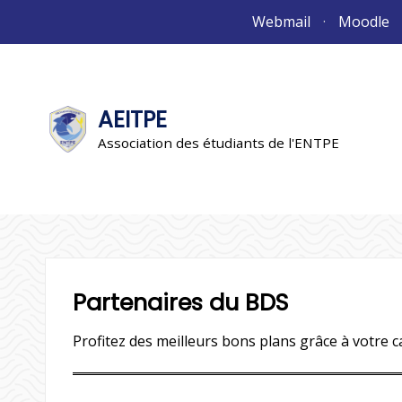
Aller
Webmail
Moodle
au
contenu
AEITPE
"L'association"
L'association
Association des étudiants de l'ENTPE
Partenaires du BDS
Profitez des meilleurs bons plans grâce à votre 