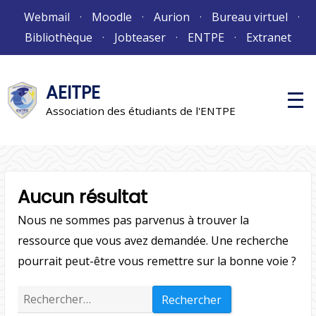
Aller
Webmail
Moodle
Aurion
Bureau virtuel
au
Bibliothèque
Jobteaser
ENTPE
Extranet
contenu
AEITPE
M
e
Association des étudiants de l'ENTPE
n
u
p
r
i
n
c
Aucun résultat
i
p
Nous ne sommes pas parvenus à trouver la
a
l
ressource que vous avez demandée. Une recherche
pourrait peut-être vous remettre sur la bonne voie ?
Rechercher :