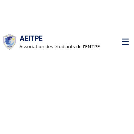
AEITPE
M
e
Association des étudiants de l'ENTPE
n
u
p
r
i
n
c
i
p
a
l