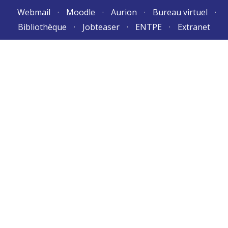
Aller
Webmail
Moodle
Aurion
Bureau virtuel
au
Bibliothèque
Jobteaser
ENTPE
Extranet
contenu