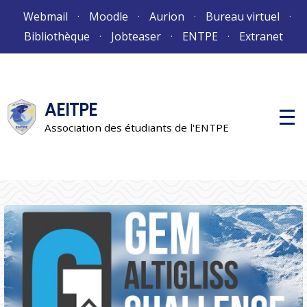
Aller
Webmail
Moodle
Aurion
Bureau virtuel
au
Bibliothèque
Jobteaser
ENTPE
Extranet
contenu
AEITPE
M
e
Association des étudiants de l'ENTPE
n
u
p
r
i
n
c
i
p
a
l