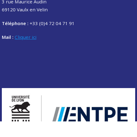
3 rue Maurice Audin
69120 Vaulx en Velin
Téléphone :
+33 (0)4 72 04 71 91
Mail :
Cliquer ici