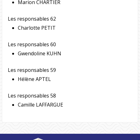
Marion CHARTIER
Les responsables 62
Charlotte PETIT
Les responsables 60
Gwendoline KUHN
Les responsables 59
Hélène APTEL
Les responsables 58
Camille LAFFARGUE