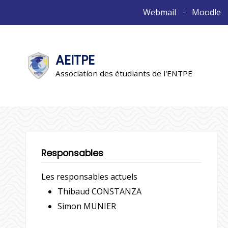
Aller
Webmail
Moodle
au
contenu
AEITPE
"L'association"
L'association
Association des étudiants de l'ENTPE
Responsables
Les responsables actuels
Thibaud CONSTANZA
Simon MUNIER