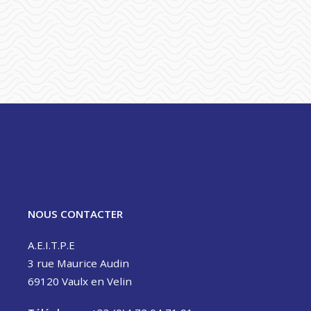
NOUS CONTACTER
A.E.I.T.P.E
3 rue Maurice Audin
69120 Vaulx en Velin