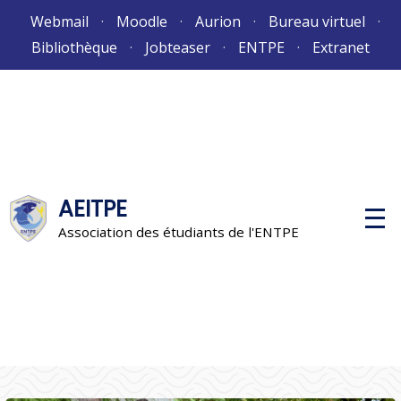
Aller
Webmail
Moodle
Aurion
Bureau virtuel
au
Bibliothèque
Jobteaser
ENTPE
Extranet
contenu
AEITPE
M
e
Association des étudiants de l'ENTPE
n
u
p
r
i
n
c
i
p
a
l