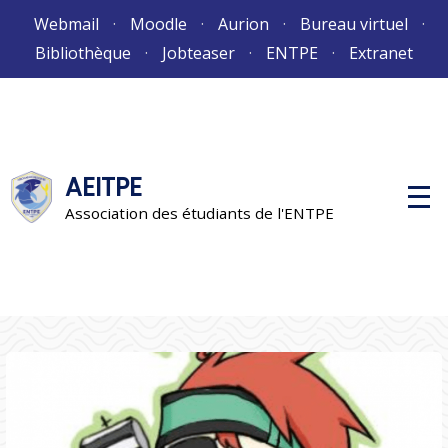
Aller
Webmail
Moodle
Aurion
Bureau virtuel
au
Bibliothèque
Jobteaser
ENTPE
Extranet
contenu
AEITPE
M
e
Association des étudiants de l'ENTPE
n
u
p
r
i
n
c
i
p
a
l