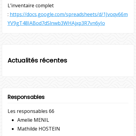
L’inventaire complet
:
https://docs.google.com/spreadsheets/d/1Jvoqv66m
YV9gT48IABod7dSlnwb3WHAjxp3R7vn6yIo
Actualités récentes
Responsables
Les responsables 66
Amelie MENIL
Mathilde HOSTEIN