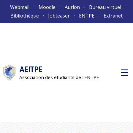
Aller
Webmail
Moodle
Aurion
Bureau virtuel
au
Bibliothèque
Jobteaser
ENTPE
Extranet
contenu
AEITPE
M
e
Association des étudiants de l'ENTPE
n
u
p
r
i
n
c
i
p
a
l