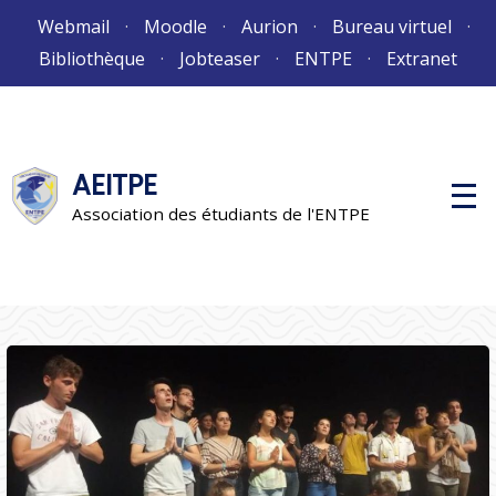
Aller
Webmail
Moodle
Aurion
Bureau virtuel
au
Bibliothèque
Jobteaser
ENTPE
Extranet
contenu
AEITPE
M
e
Association des étudiants de l'ENTPE
n
u
p
r
i
n
c
i
p
a
l