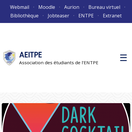
Aller
Webmail
Moodle
Aurion
Bureau virtuel
au
Bibliothèque
Jobteaser
ENTPE
Extranet
contenu
AEITPE
M
e
Association des étudiants de l'ENTPE
n
u
p
r
i
n
c
i
p
a
l