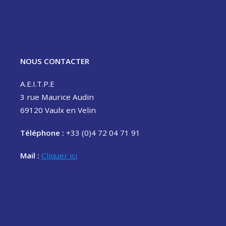
NOUS CONTACTER
A.E.I.T.P.E
3 rue Maurice Audin
69120 Vaulx en Velin
Téléphone :
+33 (0)4 72 04 71 91
Mail :
Cliquer ici