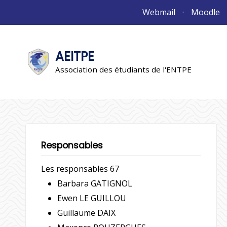
Aller
Webmail
Moodle
au
contenu
AEITPE
"L'association"
L'association
Association des étudiants de l'ENTPE
Responsables
Les responsables 67
Barbara GATIGNOL
Ewen LE GUILLOU
Guillaume DAIX