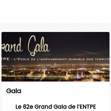
i
p
a
l
Gala
Le 62e Grand Gala de l’ENTPE