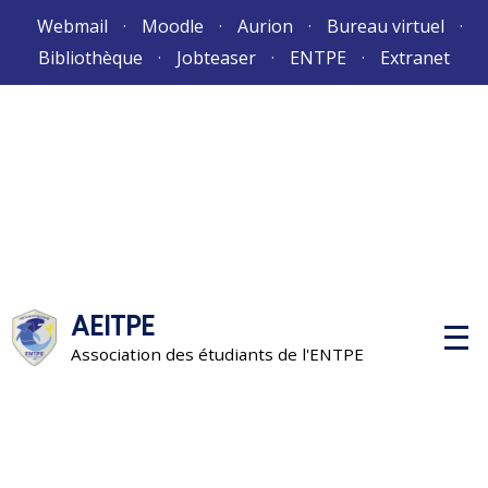
Aller
Webmail
Moodle
Aurion
Bureau virtuel
au
Bibliothèque
Jobteaser
ENTPE
Extranet
contenu
AEITPE
M
e
Association des étudiants de l'ENTPE
n
u
p
r
i
n
c