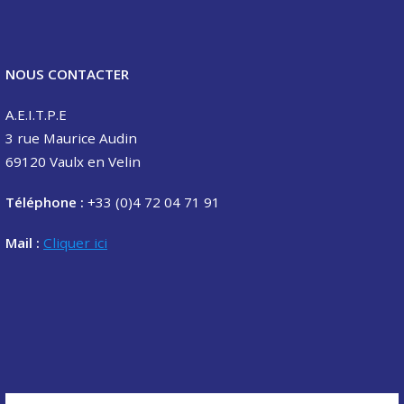
NOUS CONTACTER
A.E.I.T.P.E
3 rue Maurice Audin
69120 Vaulx en Velin
Téléphone :
+33 (0)4 72 04 71 91
Mail :
Cliquer ici