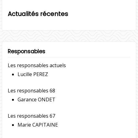
Actualités récentes
Responsables
Les responsables actuels
Lucille PEREZ
Les responsables 68
Garance ONDET
Les responsables 67
Marie CAPITAINE