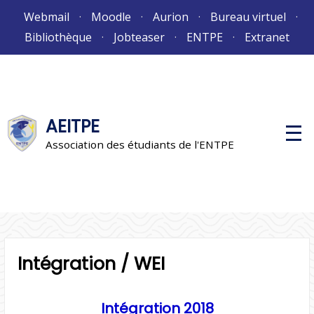
Aller
Webmail
Moodle
Aurion
Bureau virtuel
au
Bibliothèque
Jobteaser
ENTPE
Extranet
contenu
AEITPE
M
e
Association des étudiants de l'ENTPE
n
u
p
r
i
n
c
i
p
a
Intégration / WEI
l
Intégration 2018