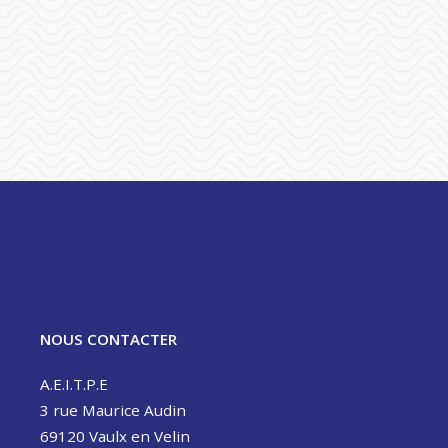
NOUS CONTACTER
A.E.I.T.P.E
3 rue Maurice Audin
69120 Vaulx en Velin