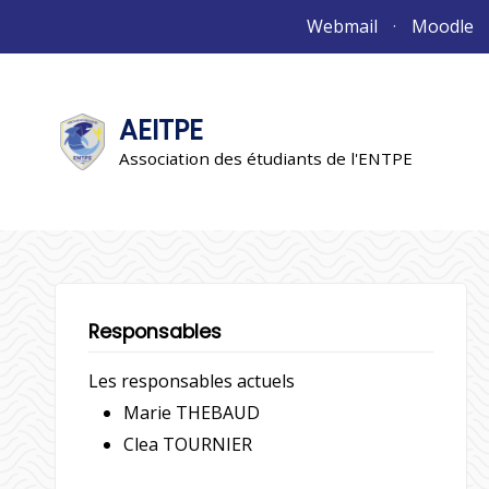
Aller
Webmail
Moodle
au
contenu
AEITPE
"L'association"
L'association
Association des étudiants de l'ENTPE
Responsables
Les responsables actuels
Marie THEBAUD
Clea TOURNIER