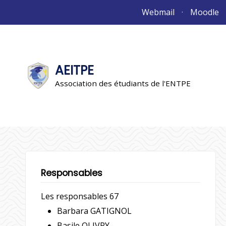
Aller
Webmail
Moodle
au
contenu
AEITPE
"L'association"
L'association
Association des étudiants de l'ENTPE
Responsables
Les responsables 67
Barbara GATIGNOL
Basile OLIVRY