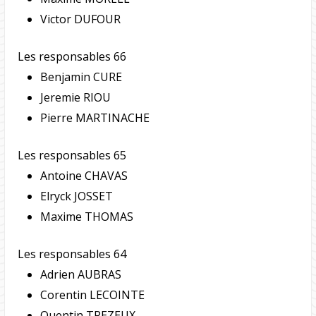
Victor DUFOUR
Les responsables 66
Benjamin CURE
Jeremie RIOU
Pierre MARTINACHE
Les responsables 65
Antoine CHAVAS
Elryck JOSSET
Maxime THOMAS
Les responsables 64
Adrien AUBRAS
Corentin LECOINTE
Quentin TREZEUX