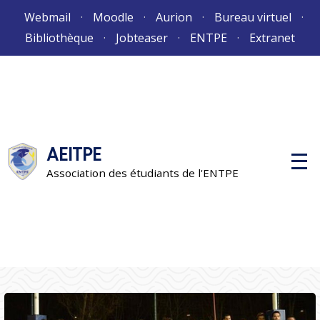
Aller
Webmail
Moodle
Aurion
Bureau virtuel
au
Bibliothèque
Jobteaser
ENTPE
Extranet
contenu
AEITPE
M
e
Association des étudiants de l'ENTPE
n
u
p
r
i
n
c
i
p
a
l