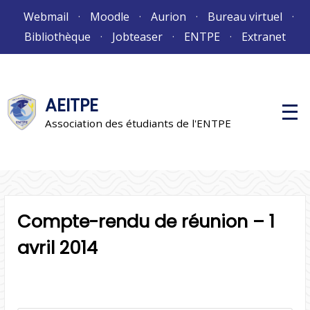
Aller
Webmail
Moodle
Aurion
Bureau virtuel
au
Bibliothèque
Jobteaser
ENTPE
Extranet
contenu
AEITPE
M
e
Association des étudiants de l'ENTPE
n
u
p
r
i
n
c
i
Compte-rendu de réunion – 1
p
a
l
avril 2014