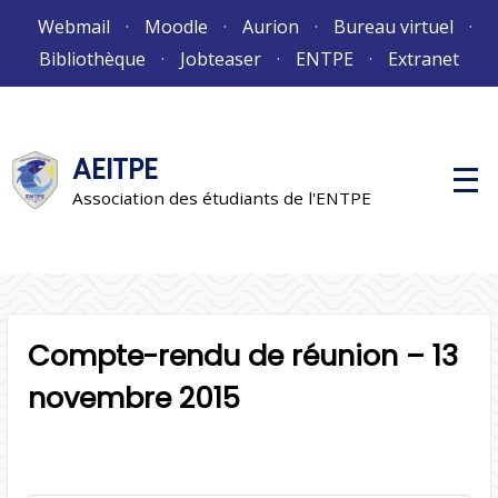
Aller
Webmail
Moodle
Aurion
Bureau virtuel
au
Bibliothèque
Jobteaser
ENTPE
Extranet
contenu
AEITPE
M
e
Association des étudiants de l'ENTPE
n
u
p
r
i
n
c
i
Compte-rendu de réunion – 13
p
a
l
novembre 2015