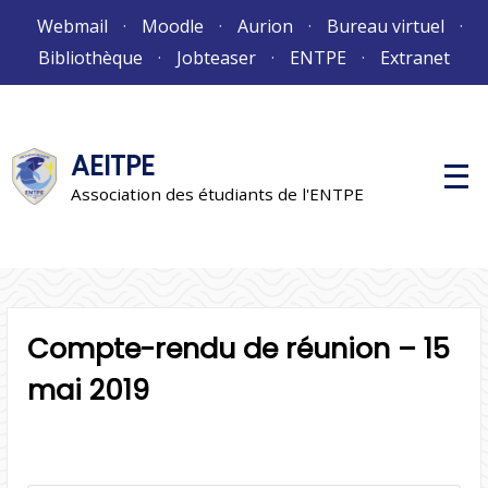
Aller
Webmail
Moodle
Aurion
Bureau virtuel
au
Bibliothèque
Jobteaser
ENTPE
Extranet
contenu
AEITPE
M
e
Association des étudiants de l'ENTPE
n
u
p
r
i
n
c
i
Compte-rendu de réunion – 15
p
a
l
mai 2019