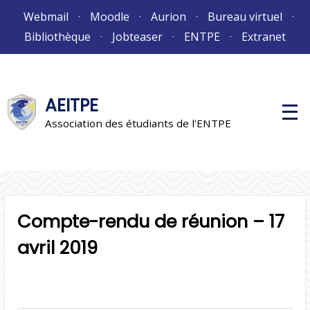
Aller
Webmail
Moodle
Aurion
Bureau virtuel
au
Bibliothèque
Jobteaser
ENTPE
Extranet
contenu
AEITPE
M
e
Association des étudiants de l'ENTPE
n
u
p
r
i
n
c
i
Compte-rendu de réunion – 17
p
a
l
avril 2019