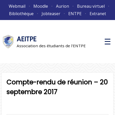
Aller
Webmail
Moodle
Aurion
Bureau virtuel
au
Bibliothèque
Jobteaser
ENTPE
Extranet
contenu
AEITPE
M
e
Association des étudiants de l'ENTPE
n
u
p
r
i
n
c
i
Compte-rendu de réunion – 20
p
a
l
septembre 2017