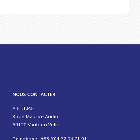
NOUS CONTACTER
A.E.I.T.P.E
3 rue Maurice Audin
69120 Vaulx en Velin
Téléphone :
+33 (0)4 72 04 71 91