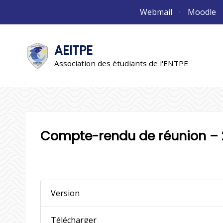
Aller
Webmail
Moodle
au
contenu
AEITPE
"L'association"
L'association
Association des étudiants de l'ENTPE
Compte-rendu de réunion – 2
Version
Télécharger