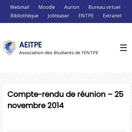
Aller
Webmail
Moodle
Aurion
Bureau virtuel
au
Bibliothèque
Jobteaser
ENTPE
Extranet
contenu
AEITPE
M
e
Association des étudiants de l'ENTPE
n
u
p
r
i
n
c
i
Compte-rendu de réunion – 25
p
a
l
novembre 2014