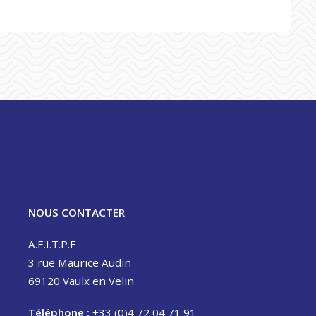
NOUS CONTACTER
A.E.I.T.P.E
3 rue Maurice Audin
69120 Vaulx en Velin
Téléphone :
+33 (0)4 72 04 71 91