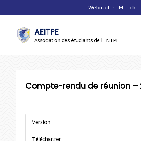
Aller
Webmail
Moodle
au
contenu
AEITPE
"L'association"
L'association
Association des étudiants de l'ENTPE
Compte-rendu de réunion – 
Version
Télécharger