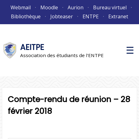
Aller
Webmail
Moodle
Aurion
Bureau virtuel
au
Bibliothèque
Jobteaser
ENTPE
Extranet
contenu
AEITPE
M
e
Association des étudiants de l'ENTPE
n
u
p
r
i
n
c
i
Compte-rendu de réunion – 28
p
a
l
février 2018