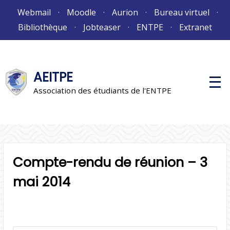
Aller
Webmail
Moodle
Aurion
Bureau virtuel
au
Bibliothèque
Jobteaser
ENTPE
Extranet
contenu
AEITPE
M
e
Association des étudiants de l'ENTPE
n
u
p
r
i
n
c
i
Compte-rendu de réunion – 3
p
a
mai 2014
l