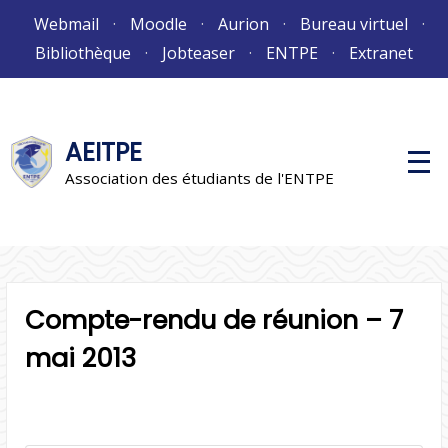
Aller
Webmail
Moodle
Aurion
Bureau virtuel
au
Bibliothèque
Jobteaser
ENTPE
Extranet
contenu
AEITPE
M
e
Association des étudiants de l'ENTPE
n
u
p
r
i
n
c
i
Compte-rendu de réunion – 7
p
a
l
mai 2013