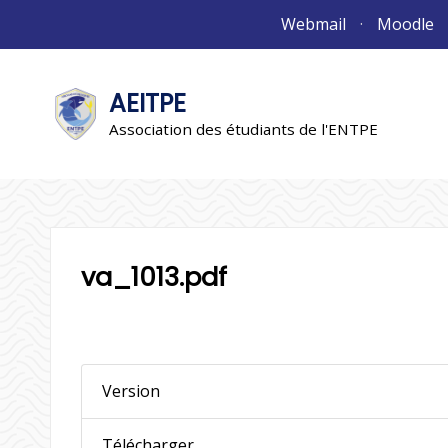
Aller
Webmail
Moodle
au
contenu
AEITPE
"L'association"
L'association
Association des étudiants de l'ENTPE
va_1013.pdf
Version
Télécharger