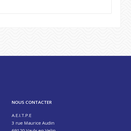
NOUS CONTACTER
A.E.I.T.P.E
3 rue Maurice Audin
69120 Vaulx en Velin