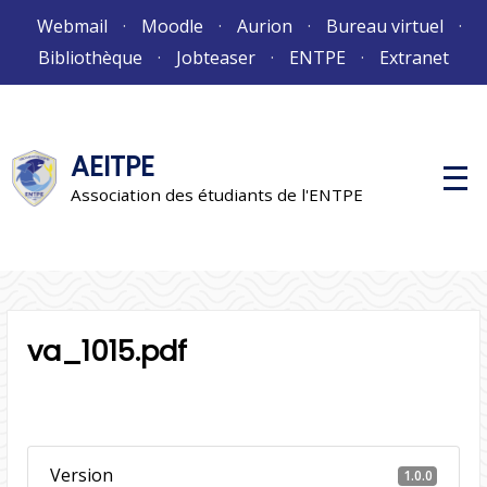
Aller
Webmail
Moodle
Aurion
Bureau virtuel
au
Bibliothèque
Jobteaser
ENTPE
Extranet
contenu
AEITPE
M
e
Association des étudiants de l'ENTPE
n
u
p
r
i
n
c
i
va_1015.pdf
p
a
l
Version
1.0.0