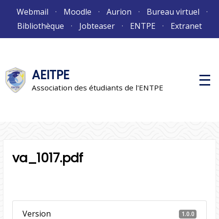
Aller
Webmail
Moodle
Aurion
Bureau virtuel
au
Bibliothèque
Jobteaser
ENTPE
Extranet
contenu
AEITPE
M
e
Association des étudiants de l'ENTPE
n
u
p
r
i
n
c
i
va_1017.pdf
p
a
l
Version
1.0.0