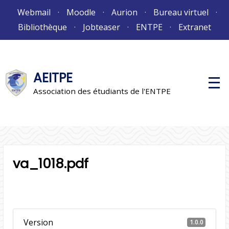
Aller
Webmail
Moodle
Aurion
Bureau virtuel
au
Bibliothèque
Jobteaser
ENTPE
Extranet
contenu
AEITPE
M
e
Association des étudiants de l'ENTPE
n
u
p
r
i
n
c
i
va_1018.pdf
p
a
l
Version
1.0.0