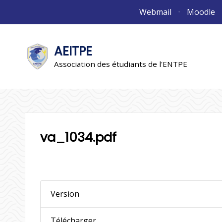
Aller
Webmail
Moodle
au
contenu
AEITPE
"L'association"
L'association
Association des étudiants de l'ENTPE
va_1034.pdf
Version
Télécharger