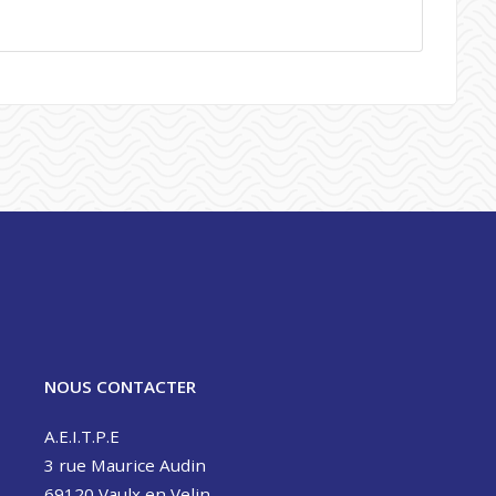
NOUS CONTACTER
A.E.I.T.P.E
3 rue Maurice Audin
69120 Vaulx en Velin