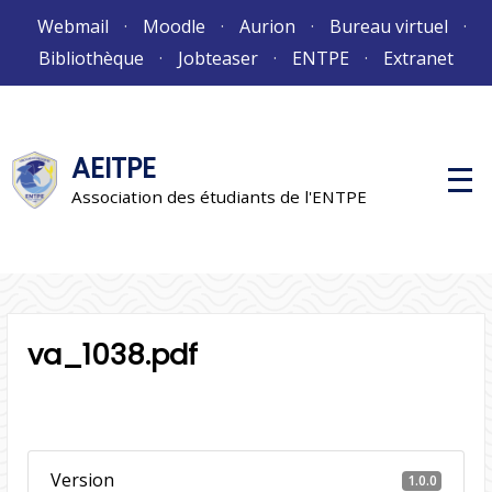
Aller
Webmail
Moodle
Aurion
Bureau virtuel
au
Bibliothèque
Jobteaser
ENTPE
Extranet
contenu
AEITPE
M
e
Association des étudiants de l'ENTPE
n
u
p
r
i
n
c
i
va_1038.pdf
p
a
l
Version
1.0.0