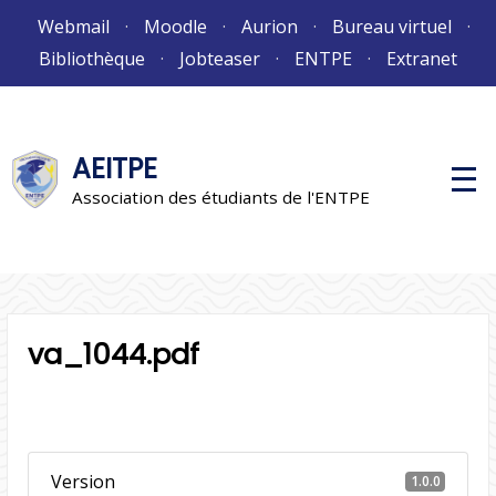
Aller
Webmail
Moodle
Aurion
Bureau virtuel
au
Bibliothèque
Jobteaser
ENTPE
Extranet
contenu
AEITPE
M
e
Association des étudiants de l'ENTPE
n
u
p
r
i
n
c
i
va_1044.pdf
p
a
l
Version
1.0.0