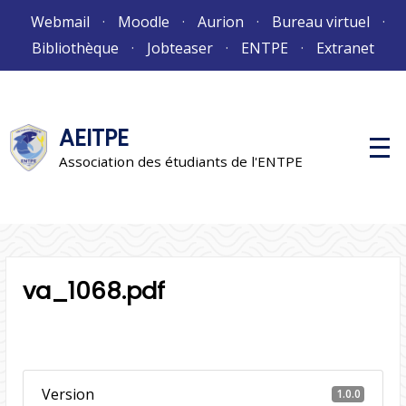
Aller
Webmail
Moodle
Aurion
Bureau virtuel
au
Bibliothèque
Jobteaser
ENTPE
Extranet
contenu
AEITPE
M
e
Association des étudiants de l'ENTPE
n
u
p
r
i
n
c
i
va_1068.pdf
p
a
l
Version
1.0.0