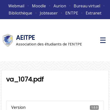
Aller
Webmail
Moodle
Aurion
Bureau virtuel
au
Bibliothèque
Jobteaser
ENTPE
Extranet
contenu
AEITPE
M
e
Association des étudiants de l'ENTPE
n
u
p
r
i
n
c
i
va_1074.pdf
p
a
l
Version
1.0.0