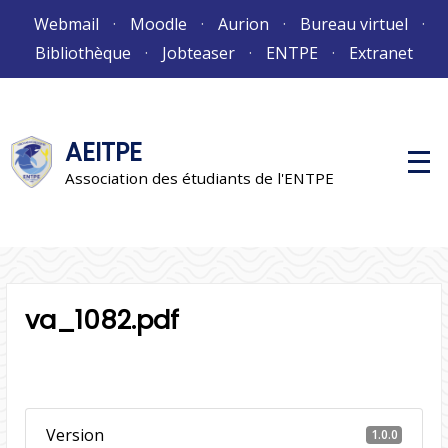
Aller
Webmail
Moodle
Aurion
Bureau virtuel
au
Bibliothèque
Jobteaser
ENTPE
Extranet
contenu
AEITPE
M
e
Association des étudiants de l'ENTPE
n
u
p
r
i
n
c
i
va_1082.pdf
p
a
l
Version
1.0.0