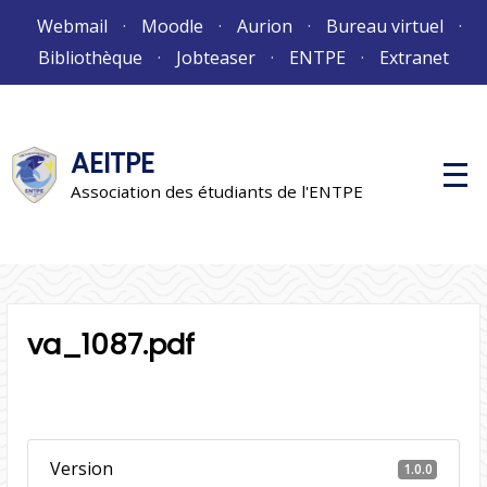
Aller
Webmail
Moodle
Aurion
Bureau virtuel
au
Bibliothèque
Jobteaser
ENTPE
Extranet
contenu
AEITPE
M
e
Association des étudiants de l'ENTPE
n
u
p
r
i
n
c
i
va_1087.pdf
p
a
l
Version
1.0.0