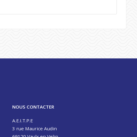
NOUS CONTACTER
A.E.I.T.P.E
3 rue Maurice Audin
69120 Vaulx en Velin