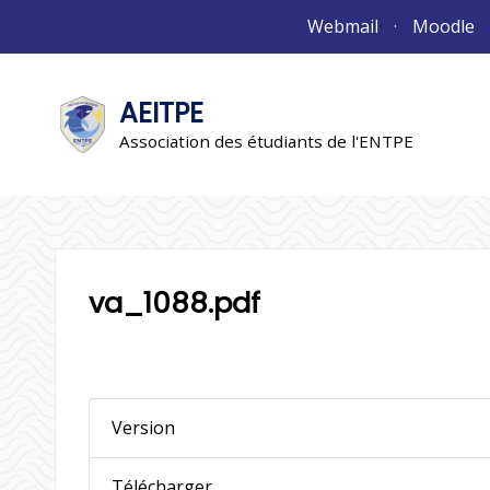
Aller
Webmail
Moodle
au
contenu
AEITPE
"L'association"
L'association
Association des étudiants de l'ENTPE
va_1088.pdf
Version
Télécharger