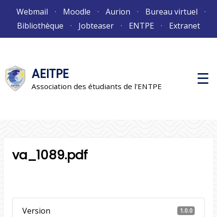
Aller
Webmail
Moodle
Aurion
Bureau virtuel
au
Bibliothèque
Jobteaser
ENTPE
Extranet
contenu
AEITPE
M
e
Association des étudiants de l'ENTPE
n
u
p
r
i
n
c
i
va_1089.pdf
p
a
l
Version
1.0.0