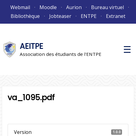
Aller
Webmail
Moodle
Aurion
Bureau virtuel
au
Bibliothèque
Jobteaser
ENTPE
Extranet
contenu
AEITPE
M
e
Association des étudiants de l'ENTPE
n
u
p
r
i
n
c
i
va_1095.pdf
p
a
l
Version
1.0.0