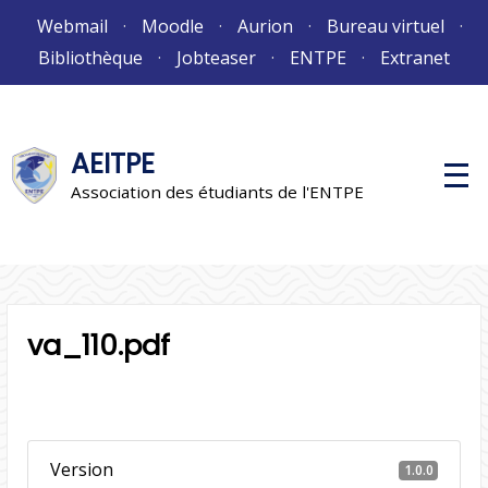
Aller
Webmail
Moodle
Aurion
Bureau virtuel
au
Bibliothèque
Jobteaser
ENTPE
Extranet
contenu
AEITPE
M
e
Association des étudiants de l'ENTPE
n
u
p
r
i
n
c
i
va_110.pdf
p
a
l
Version
1.0.0