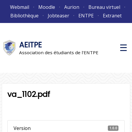
Aller
Webmail
Moodle
Aurion
Bureau virtuel
au
Bibliothèque
Jobteaser
ENTPE
Extranet
contenu
AEITPE
M
e
Association des étudiants de l'ENTPE
n
u
p
r
i
n
c
i
va_1102.pdf
p
a
l
Version
1.0.0