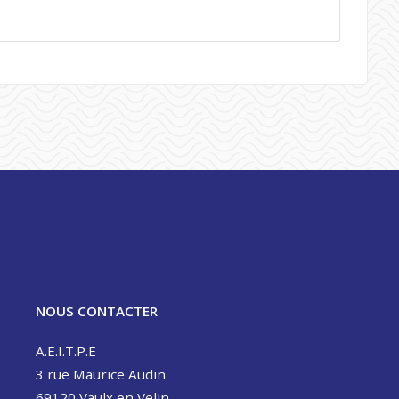
NOUS CONTACTER
A.E.I.T.P.E
3 rue Maurice Audin
69120 Vaulx en Velin