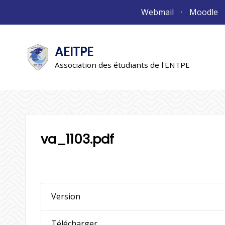
Aller
Webmail
Moodle
au
contenu
AEITPE
"L'association"
L'association
Association des étudiants de l'ENTPE
va_1103.pdf
Version
Télécharger