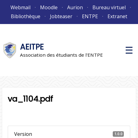
Aller
Webmail
Moodle
Aurion
Bureau virtuel
au
Bibliothèque
Jobteaser
ENTPE
Extranet
contenu
AEITPE
M
e
Association des étudiants de l'ENTPE
n
u
p
r
i
n
c
i
va_1104.pdf
p
a
l
Version
1.0.0