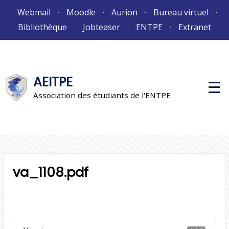
Aller
Webmail
Moodle
Aurion
Bureau virtuel
au
Bibliothèque
Jobteaser
ENTPE
Extranet
contenu
AEITPE
M
e
Association des étudiants de l'ENTPE
n
u
p
r
i
n
c
i
p
va_1108.pdf
a
l